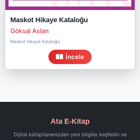
Maskot Hikaye Kataloğu
Göksal Aslan
Maskot Hikaye Kataloğu
İncele
Ata E-Kitap
Dijital kütüphanenizden yeni bilgiler keşfedin ve