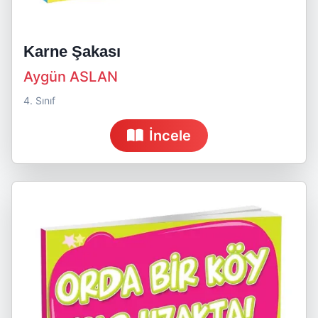
Karne Şakası
Aygün ASLAN
4. Sınıf
İncele