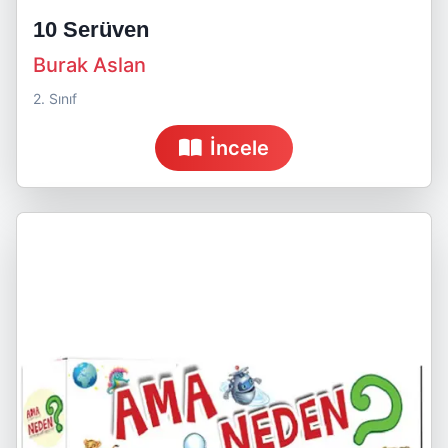
10 Serüven
Burak Aslan
2. Sınıf
İncele