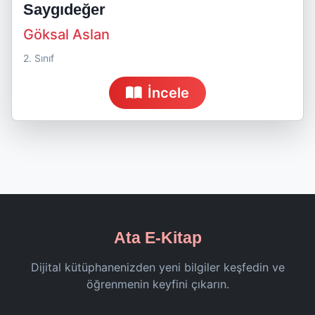
Saygıdeğer
Göksal Aslan
2. Sınıf
İncele
Ata E-Kitap
Dijital kütüphanenizden yeni bilgiler keşfedin ve
öğrenmenin keyfini çıkarın.